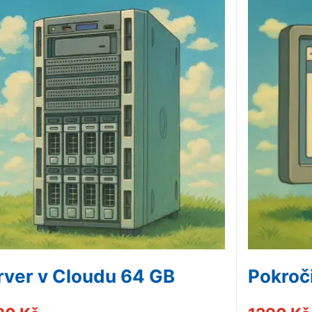
rver v Cloudu 64 GB
Pokroč