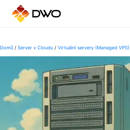
Domů
/
Server v Cloudu
/
Virtuální servery (Managed VPS)