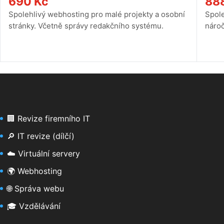
690
Kč
88
Spolehlivý webhosting pro malé projekty a osobní
Spole
stránky. Včetně správy redakčního systému.
nároč
🏢 Revize firemního IT
🔎 IT revize (dílčí)
☁️ Virtuální servery
🌍 Webhosting
🌐 Správa webu
🎓 Vzdělávání