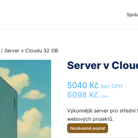
Správ
/ Server v Cloudu 32 GB
Server v Clou
5040
Kč
bez DPH
6098
Kč
s DPH
Výkonnější server pro střední 
webových projektů.
Nezávazně poptat