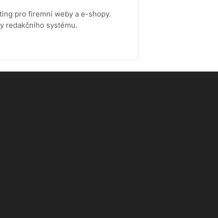
ing pro firemní weby a e-shopy.
y redakčního systému.