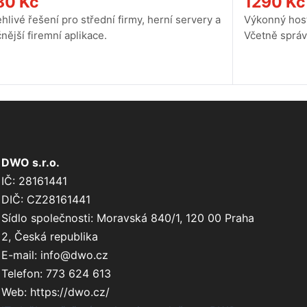
80
Kč
1290
Kč
hlivé řešení pro střední firmy, herní servery a
Výkonný host
nější firemní aplikace.
Včetně správ
DWO s.r.o.
IČ:
28161441
DIČ:
CZ28161441
Sídlo společnosti:
Moravská 840/1
,
120 00
Praha
2
,
Česká republika
E-mail:
info@dwo.cz
Telefon:
773 624 613
Web:
https://dwo.cz/