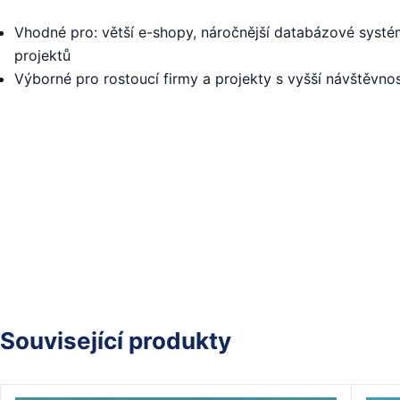
Vhodné pro: větší e-shopy, náročnější databázové syst
projektů
Výborné pro rostoucí firmy a projekty s vyšší návštěvnos
Související produkty