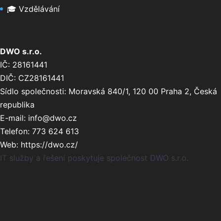
🎓 Vzdělávání
DWO s.r.o.
IČ:
28161441
DIČ:
CZ28161441
Sídlo společnosti:
Moravská 840/1
,
120 00
Praha 2
,
Česká
republika
E-mail:
info@dwo.cz
Telefon:
773 624 613
Web:
https://dwo.cz/
IT služby a řešení poskytuje společnost DWO s.r.o.