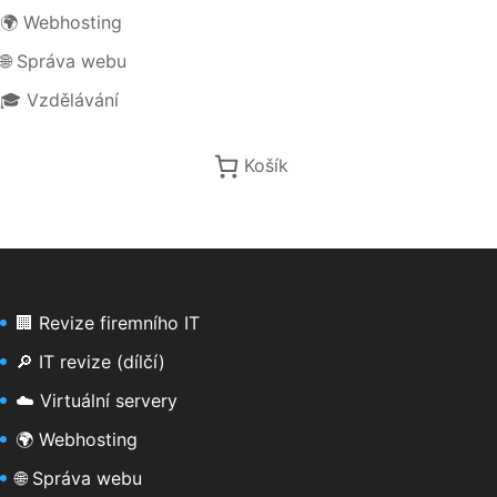
🌍 Webhosting
🌐 Správa webu
🎓 Vzdělávání
Košík
🏢 Revize firemního IT
🔎 IT revize (dílčí)
☁️ Virtuální servery
🌍 Webhosting
🌐 Správa webu