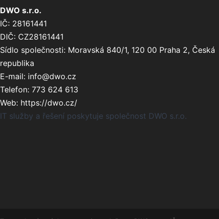
DWO s.r.o.
IČ:
28161441
DIČ:
CZ28161441
Sídlo společnosti:
Moravská 840/1
,
120 00
Praha 2
,
Česká
republika
E-mail:
info@dwo.cz
Telefon:
773 624 613
Web:
https://dwo.cz/
IT služby a řešení poskytuje společnost DWO s.r.o.