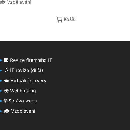
🎓 Vzdělávání
Košík
🏢 Revize firemního IT
🔎 IT revize (dílčí)
☁️ Virtuální servery
🌍 Webhosting
🌐 Správa webu
🎓 Vzdělávání