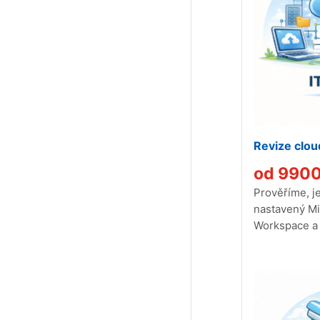
Revize clou
od
990
Prověříme, j
nastavený Mi
Workspace a 