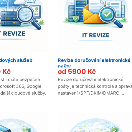
dových služeb
Revize doručování elektronické
pošty
0
Kč
od
5900
Kč
estli máte bezpečně
Revize doručování elektronické
crosoft 365, Google
pošty je technická kontrola a oprav
další cloudové služby.
nastavení (SPF/DKIM/DMARC,
odesílací servery a reputace), aby
vaše e-maily...