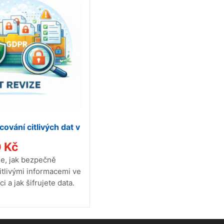
ování citlivých dat v
0
Kč
e, jak bezpečně
itlivými informacemi ve
i a jak šifrujete data.