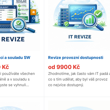
ncí a souladu SW
Revize provozní dostupnosti
0
Kč
od
9900
Kč
tli používáte všechen
Zhodnotíme, jak často vám IT padá 
lně a v souladu s
co s tím udělat, aby byl váš provoz
yste se vyhnuli
co nejvíce dostupný.
lémům a případným...