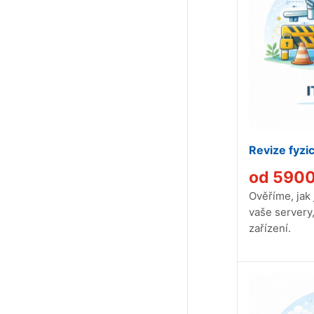
Revize fyzi
od
590
Ověříme, jak
vaše servery,
zařízení.