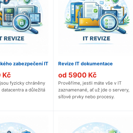
ckého zabezpečení IT
Revize IT dokumentace
0
Kč
od
5900
Kč
 jsou fyzicky chráněny
Prověříme, jestli máte vše v IT
 datacentra a důležitá
zaznamenané, ať už jde o servery,
síťové prvky nebo procesy.