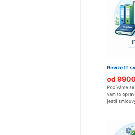
Revize IT s
od
990
Podíváme se, z
vám to oprav
jestli smlouvy