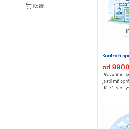
Košík
Kontrola sp
od
990
Prověříme, k
jestli má spr
důležitým sy