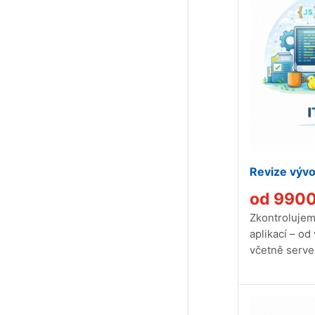
Revize vývo
od
990
Zkontrolujeme
aplikací – od
včetně server
bezpečnosti. 