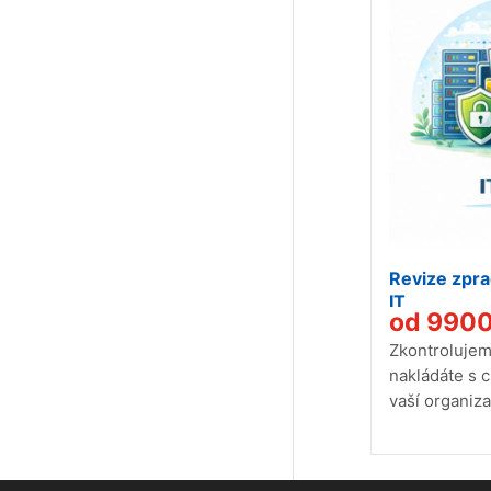
Revize zprac
IT
od
990
Zkontrolujem
nakládáte s c
vaší organizac