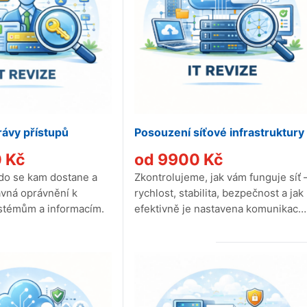
rávy přístupů
Posouzení síťové infrastruktury
0
Kč
od
9900
Kč
do se kam dostane a
Zkontrolujeme, jak vám funguje síť 
ávná oprávnění k
rychlost, stabilita, bezpečnost a jak
stémům a informacím.
efektivně je nastavena komunikace
mezi zařízeními.