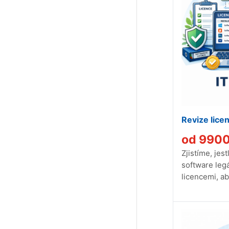
Revize lice
od
990
Zjistíme, jes
software legá
licencemi, ab
právním prob