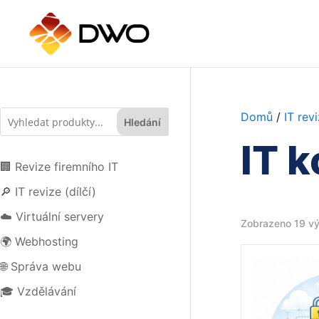
Domů
/
IT rev
Hledání
IT k
🏢 Revize firemního IT
🔎 IT revize (dílčí)
☁️ Virtuální servery
Zobrazeno 19 v
🌍 Webhosting
🌐 Správa webu
🎓 Vzdělávání