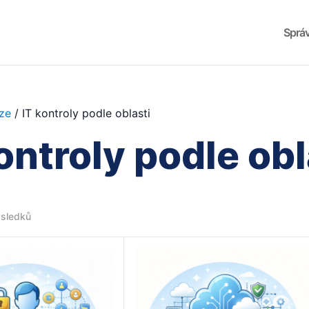
Správ
ize
/ IT kontroly podle oblasti
ontroly podle obl
ýsledků