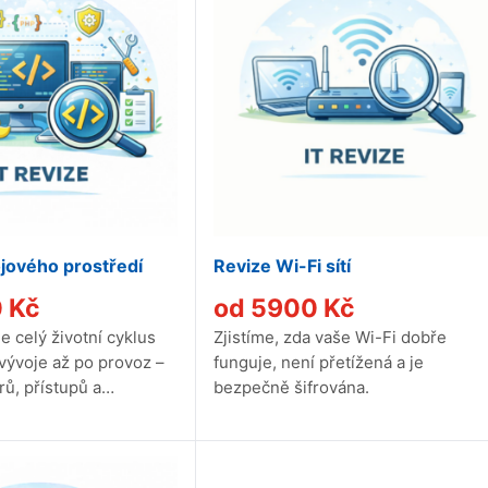
jového prostředí
Revize Wi-Fi sítí
0
Kč
od
5900
Kč
 celý životní cyklus
Zjistíme, zda vaše Wi-Fi dobře
 vývoje až po provoz –
funguje, není přetížená a je
ů, přístupů a
bezpečně šifrována.
Ověříme,...