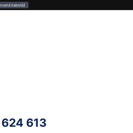
ovaná kabeláž
 624 613