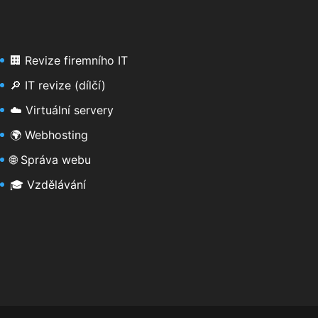
🏢 Revize firemního IT
🔎 IT revize (dílčí)
☁️ Virtuální servery
🌍 Webhosting
🌐 Správa webu
🎓 Vzdělávání