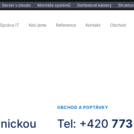
Server v cloudu
Montáže systémů
Dohledové kamery
Struktur
Správa IT
Kdo jsme
Reference
Kontakt
Obchod
OBCHOD A POPTÁVKY
hnickou
Tel: +420
773