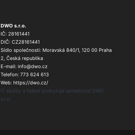
DWO s.r.o.
IČ:
28161441
DIČ:
CZ28161441
Sídlo společnosti:
Moravská 840/1
,
120 00
Praha
2
,
Česká republika
E-mail:
info@dwo.cz
Telefon:
773 624 613
Web:
https://dwo.cz/
IT služby a řešení poskytuje společnost DWO
s.r.o.