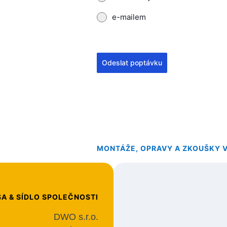
e-mailem
Odeslat poptávku
MONTÁŽE, OPRAVY A ZKOUŠKY 
A & SÍDLO SPOLEČNOSTI
DWO s.r.o.