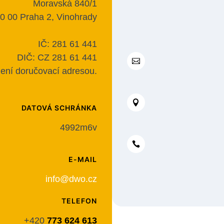
Moravská 840/1
0 00 Praha 2, Vinohrady
IČ: 281 61 441
DIČ: CZ 281 61 441

není doručovací adresou.

DATOVÁ SCHRÁNKA
4992m6v

E-MAIL
info@dwo.cz
TELEFON
+420
773 624 613